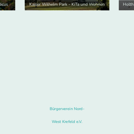
licus
Kaiser Wilhelm Park - KiTa und Wohnen
Bürgerverein Nord-
West Krefeld e.V.