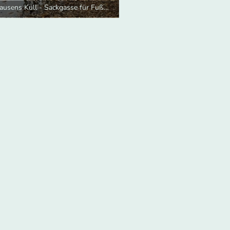
Holthausens Kull - Sackgasse für Fußgänger